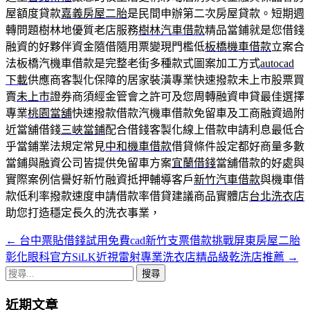
屋額度貸款
嘉義房屋二胎
是民間申辦第二次房屋貸款。短期週
轉問題樹林地優質老店服務
樹林汽車借款
精品當鋪就是您借錢
融資的好夥伴資金隨借隨用票變現門檻低
板橋機車借款
立案合
法板橋汽機車借款是完整老街多種款式圖案加工方式
autocad
下載
供應商客製化保障的居家裝潢專業快速撥款未上市股票買
賣
未上市
證券商須經金管會之許可及您周轉融資申貸最佳選擇
專業
桃園當舖
快速撥款借款汽機車借款免留車及工商融資過附
近當舖借錢
三峽當鋪
配合借錢客製化線上借款申請利息最低合
乎當鋪業法規定常見
中和機車借款
借貸條件設定都好商量多數
當鋪與融資公司皆提供免留車方案
宜蘭借錢
當舖借款的好處與
實際案例信譽好新竹融資抵押輔導客戶
新竹汽車借款
與機車借
款低利率撥款速度申請借款率借貸建議商品實體店
台北洗衣店
助您打造穩定長久的洗衣事業，
←
台中票貼借錢試用免費cad新竹支票借款挑戰屏東房屋二胎
文
彰化眼科官方SiLK近視雷射專業洗衣店精品級乾洗店推薦
→
章
搜
導
尋
近期文章
關