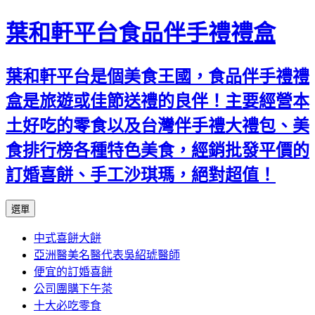
葉和軒平台食品伴手禮禮盒
葉和軒平台是個美食王國，食品伴手禮禮
盒是旅遊或佳節送禮的良伴！主要經營本
土好吃的零食以及台灣伴手禮大禮包、美
食排行榜各種特色美食，經銷批發平價的
訂婚喜餅、手工沙琪瑪，絕對超值！
跳
選單
至
中式喜餅大餅
內
亞洲醫美名醫代表吳紹琥醫師
容
便宜的訂婚喜餅
公司團購下午茶
十大必吃零食