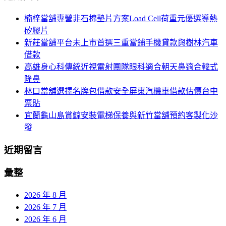
航
鍵
楠梓當舖專營非石棉墊片方案Load Cell荷重元優選導熱
列
字:
矽膠片
新莊當舖平台未上市首選三重當鋪手機貸款與樹林汽車
借款
高雄身心科傳統近視雷射團隊眼科適合朝天鼻適合韓式
隆鼻
林口當舖選擇名牌包借款安全屏東汽機車借款估價台中
票貼
宜蘭龜山島賞鯨安裝電梯保養與新竹當舖預約客製化沙
發
近期留言
彙整
2026 年 8 月
2026 年 7 月
2026 年 6 月