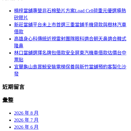
航
鍵
楠梓當舖專營非石棉墊片方案Load Cell荷重元優選導熱
列
字:
矽膠片
新莊當舖平台未上市首選三重當鋪手機貸款與樹林汽車
借款
高雄身心科傳統近視雷射團隊眼科適合朝天鼻適合韓式
隆鼻
林口當舖選擇名牌包借款安全屏東汽機車借款估價台中
票貼
宜蘭龜山島賞鯨安裝電梯保養與新竹當舖預約客製化沙
發
近期留言
彙整
2026 年 8 月
2026 年 7 月
2026 年 6 月