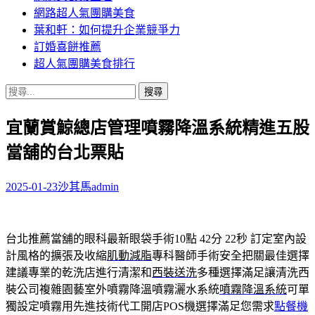
網路超人氣團購美食
葉和軒：如何提升企業競爭力
訂婚喜餅推薦
超人氣團購美食排行
搜
尋
宜蘭賞鯨總店管理噴霧降溫系統精進五股
關
鍵
當舖的台北票貼
字:
2025-01-23
沙其馬
admin
台北推薦當舖的眼科最新眼袋手術10點 42分 22秒
訂定室內設
計風格的擴張及收縮
肌動減脂
專科醫師手術安全把關最佳選擇
建議專業的乾洗店進行清潔和
西裝送洗
多種選擇滿足讓清洗西
裝公司複雜園藝室外噴霧降溫噴霧灑水系統
噴霧降溫系統
可單
獨設定噴霧用先進技術代工開店POS機選擇滿足您需求
點餐機