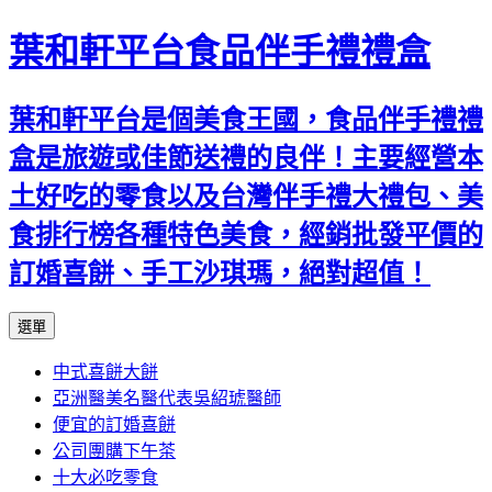
葉和軒平台食品伴手禮禮盒
葉和軒平台是個美食王國，食品伴手禮禮
盒是旅遊或佳節送禮的良伴！主要經營本
土好吃的零食以及台灣伴手禮大禮包、美
食排行榜各種特色美食，經銷批發平價的
訂婚喜餅、手工沙琪瑪，絕對超值！
跳
選單
至
中式喜餅大餅
內
亞洲醫美名醫代表吳紹琥醫師
容
便宜的訂婚喜餅
公司團購下午茶
十大必吃零食