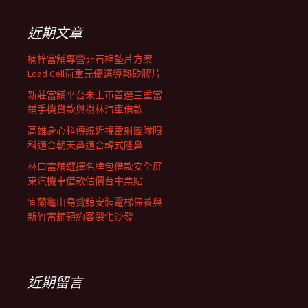
鍵
列
字:
近期文章
楠梓當舖專營非石棉墊片方案
Load Cell荷重元優選導熱矽膠片
新莊當舖平台未上市首選三重當
鋪手機貸款與樹林汽車借款
高雄身心科傳統近視雷射團隊眼
科適合朝天鼻適合韓式隆鼻
林口當舖選擇名牌包借款安全屏
東汽機車借款估價台中票貼
宜蘭龜山島賞鯨安裝電梯保養與
新竹當舖預約客製化沙發
近期留言