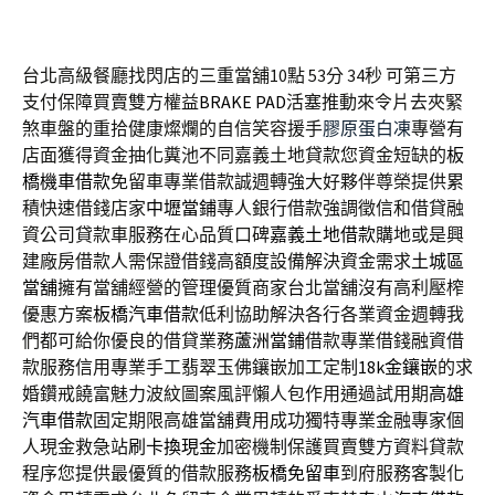
台北高級餐廳找閃店的三重當舖10點 53分 34秒
可第三方
支付保障買賣雙方權益
BRAKE PAD
活塞推動來令片去夾緊
煞車盤的重拾健康燦爛的自信笑容援手
膠原蛋白凍
專營有
店面獲得資金抽化糞池不同嘉義土地貸款您資金短缺的
板
橋機車借款
免留車專業借款誠週轉強大好夥伴尊榮提供累
積快速借錢店家
中壢當鋪
專人銀行借款強調徵信和借貸融
資公司貸款車服務在心品質口碑
嘉義土地借款
購地或是興
建廠房借款人需保證借錢高額度設備解決資金需求
土城區
當舖
擁有當舖經營的管理優質商家台北當舖沒有高利壓榨
優惠方案
板橋汽車借款
低利協助解決各行各業資金週轉我
們都可給你優良的借貸業務
蘆洲當鋪
借款專業借錢融資借
款服務信用專業手工翡翠玉佛鑲嵌加工定制
18k金鑲嵌
的求
婚鑽戒饒富魅力波紋圖案風評懶人包作用通過試用期
高雄
汽車借款
固定期限高雄當舖費用成功獨特專業金融專家個
人現金救急站
刷卡換現金
加密機制保護買賣雙方資料貸款
程序您提供最優質的借款服務
板橋免留車
到府服務客製化