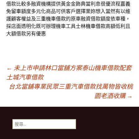
借款比較多融資機構提供黃金金飾典當利息很優流程
嘉義
免留車
額度多元化商品可供客戶選擇業妳想入當然有以維
護顧客權益及
三重機車借款
的原車融資借款額度依車種，
採店面透明化既可辦理機車工具
士林機車借款
高額低利且
大額借款另有優惠
文
←
未上市申請林口當舖方案泰山機車借款配套
土城汽車借款
台北當舖專業民眾三重汽車借款找萬物皆收桃
章
園老酒收購
→
導
搜
航
尋
關