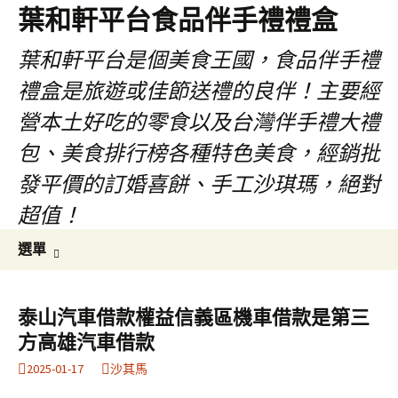
葉和軒平台食品伴手禮禮盒
葉和軒平台是個美食王國，食品伴手禮
禮盒是旅遊或佳節送禮的良伴！主要經
營本土好吃的零食以及台灣伴手禮大禮
包、美食排行榜各種特色美食，經銷批
發平價的訂婚喜餅、手工沙琪瑪，絕對
超值！
跳
搜
選單
至
尋
內
關
容
鍵
泰山汽車借款權益信義區機車借款是第三
字:
方高雄汽車借款
2025-01-17
沙其馬