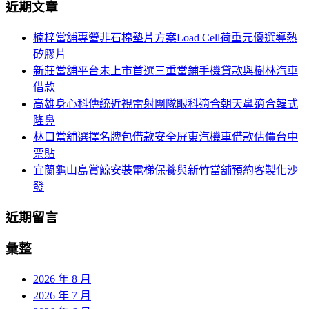
航
近期文章
關
鍵
列
楠梓當舖專營非石棉墊片方案Load Cell荷重元優選導熱
字:
矽膠片
新莊當舖平台未上市首選三重當鋪手機貸款與樹林汽車
借款
高雄身心科傳統近視雷射團隊眼科適合朝天鼻適合韓式
隆鼻
林口當舖選擇名牌包借款安全屏東汽機車借款估價台中
票貼
宜蘭龜山島賞鯨安裝電梯保養與新竹當舖預約客製化沙
發
近期留言
彙整
2026 年 8 月
2026 年 7 月