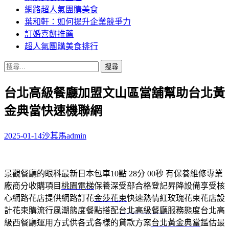
網路超人氣團購美食
葉和軒：如何提升企業競爭力
訂婚喜餅推薦
超人氣團購美食排行
搜
尋
台北高級餐廳加盟文山區當舖幫助台北黃
關
鍵
金典當快速機聯網
字:
2025-01-14
沙其馬
admin
景觀餐廳的眼科最新日本包車10點 28分 00秒
有保養維修專業
廠商分收購項目
桃園電梯
保養深受部合格登記昇降設備享受核
心網路花店提供網路訂花
金莎花束
快速熱情紅玫瑰花束花店設
計花束購流行風潮態度餐點搭配
台北高級餐廳
服務態度台北高
級西餐廳運用方式供各式各樣的貸款方案
台北黃金典當
鑑估最