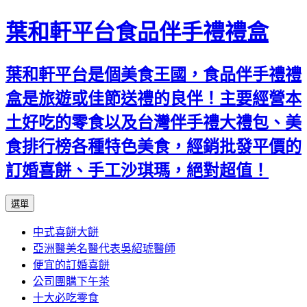
葉和軒平台食品伴手禮禮盒
葉和軒平台是個美食王國，食品伴手禮禮
盒是旅遊或佳節送禮的良伴！主要經營本
土好吃的零食以及台灣伴手禮大禮包、美
食排行榜各種特色美食，經銷批發平價的
訂婚喜餅、手工沙琪瑪，絕對超值！
跳
選單
至
中式喜餅大餅
內
亞洲醫美名醫代表吳紹琥醫師
容
便宜的訂婚喜餅
公司團購下午茶
十大必吃零食