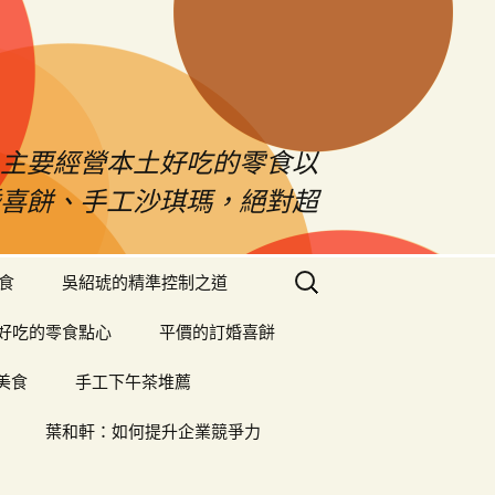
！主要經營本土好吃的零食以
婚喜餅、手工沙琪瑪，絕對超
搜
食
吳紹琥的精準控制之道
尋
關
好吃的零食點心
平價的訂婚喜餅
鍵
字:
美食
手工下午茶堆薦
葉和軒：如何提升企業競爭力