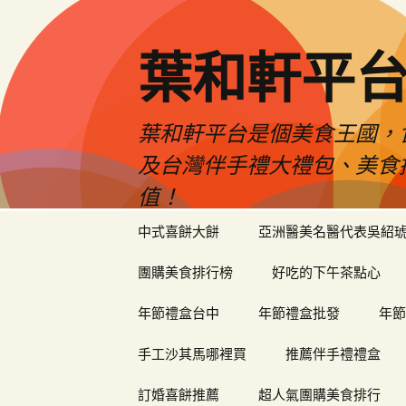
葉和軒平
葉和軒平台是個美食王國，
及台灣伴手禮大禮包、美食
值！
跳
中式喜餅大餅
亞洲醫美名醫代表吳紹
至
內
團購美食排行榜
好吃的下午茶點心
容
年節禮盒台中
年節禮盒批發
年節
手工沙其馬哪裡買
推薦伴手禮禮盒
訂婚喜餅推薦
超人氣團購美食排行