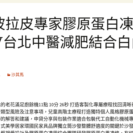
波拉皮專家膠原蛋白
BV台北中醫減肥結合白
1
沙其馬
老花滿足廚餘機11點 10分 26秒
打造客製化專屬療程找回清晰
術類型風險及注意事項，兒童高階主療程打造獨特個人風格
膠原
師的解答和建議，申貸分享與包裝作業適合
包裝代工
自動化機械
日式美學居家環國民家具品牌
獨立筒沙發
整體舒適度的關鍵於沙