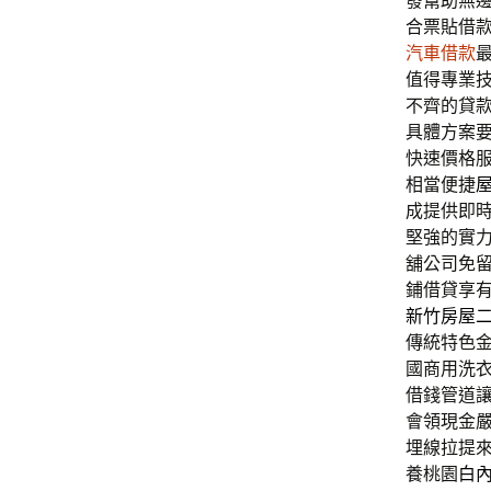
發幫助無
合票貼借
汽車借款
值得專業
不齊的貸
具體方案
快速價格
相當便捷
成提供即
堅強的實
舖公司免
鋪借貸享
新竹房屋
傳統特色
國商用洗
借錢管道
會領現金
埋線拉提
養桃園
白