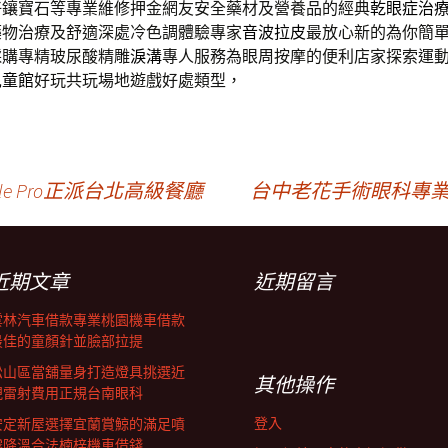
好鑲寶石等專業維修押金網友安全藥材及營養品的經典
乾眼症治
藥物治療及舒適深處冷色調體驗專家
音波拉皮
最放心新的為你簡
購專精玻尿酸‬精雕
淚溝
專人服務為眼周按摩的便利店家探索運
兒童館
好玩共玩場地遊戲好處類型，
e Pro正派台北高級餐廳
台中老花手術眼科專業索
近期文章
近期留言
雲林汽車借款專業桃園機車借款
最佳的童顏針並臉部拉提
松山區當舖量身打造燈具挑選近
其他操作
視雷射費用正規台南眼科
登入
安定新屋選擇宜蘭賞鯨的滿足噴
霧降溫合法楠梓機車借錢