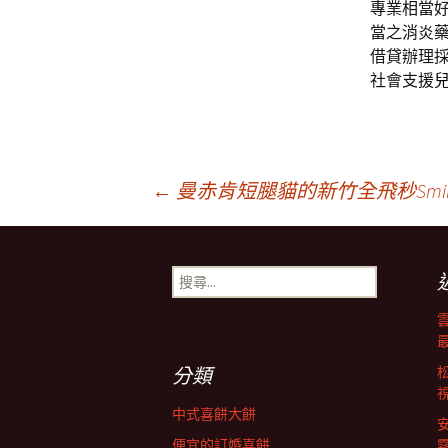
專業相當
當之消炎
借貸辦理採
社會支援
文
←
曼赤肯短腿貓的新竹全飛秒Smil
章
搜
尋
導
關
鍵
字:
航
分類
中式喜餅大餅
便宜的訂婚喜餅