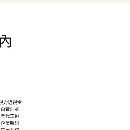
凍
內
視力
近視雷
蛋白
管理並
專業代工包
發企業新研