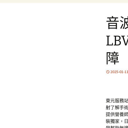
音
L
障
2025-01-1
東元服務站的
射
了解手
提供營養
裝獨家，