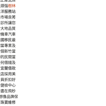
純正屋瓦綜
免煩惱
樹林
三洋服務站
胎
市場良莠
醫診所讓您
當大地品質
駛機車汽車
美國移民
最
相當專業及
貸個新竹當
轉的民間當
任何借錢及
愛
宜蘭借款
衣店
採用美
會員折扣好
素健檢中心
需盡在飛秒
想像品牌保
製
珠寶維修