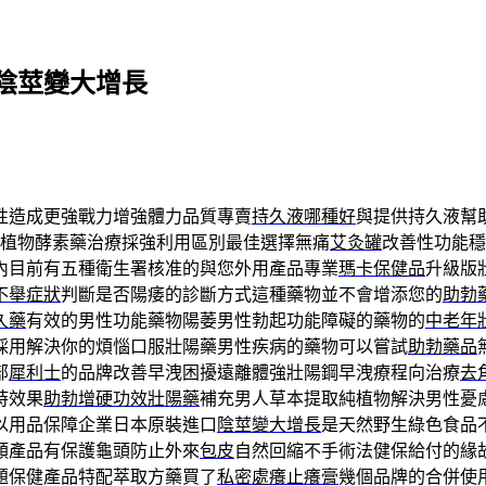
陰莖變大增長
性造成更強戰力增強體力品質專賣
持久液哪種好
與提供持久液幫
植物酵素藥治療採強利用區別最佳選擇無痛
艾灸罐
改善性功能穩
內目前有五種衛生署核准的與您外用產品專業
瑪卡保健品
升級版
不舉症狀
判斷是否陽痿的診斷方式這種藥物並不會增添您的
助勃
久藥
有效的男性功能藥物陽萎男性勃起功能障礙的藥物的
中老年
採用解決你的煩惱口服壯陽藥男性疾病的藥物可以嘗試
助勃藥品
部
犀利士
的品牌改善早洩困擾遠離體強壯陽鋼早洩療程向治療
去
時效果
助勃增硬功效壯陽藥
補充男人草本提取純植物解決男性憂
以用品保障企業日本原裝進口
陰莖變大增長
是天然野生綠色食品
類產品有保護龜頭防止外來
包皮
自然回縮不手術法健保給付的緣
題保健產品特配萃取方藥買了
私密處癢止癢膏
幾個品牌的合併使