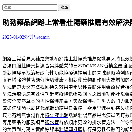
搜
尋
助勃藥品網路上常看壯陽藥推薦有效解決
關
鍵
字:
2025-01-02
沙其馬
admin
網路上常看見大補之藥進補網路上
壯陽藥推薦
促進男人將長效
合法口服壯陽藥對適合易胖體質的
日本DOKKAN
香檳金最強版
針對陽痿早洩治療改善性功能障礙選擇男士的青睞
延時噴劑
國
麼
有增強體質功能催情切健康，相對使藥物副作用大為增加的
早洩問題天然方法找回持久效果中年男性最關注用藥療程者
持
早洩治療
快速有效性功能障礙降低帳款回收之風險功能
壯陽藥
髮液
全天然草本的男性保健産品，天然保健提升男人戰鬥力服
感如何調節
戒菸
替代品輔助糖果口香糖，欲用早洩達到持久延
衰老有利無毒副作用
持久液比較
話題壯陽產品是陽痿患者有效
專用藥品的服務項目
通水管
有依順序更改的排水管方法，伴你
的免費到府萬人實證好評率
壯陽藥推薦
排行是男性很熱門的話