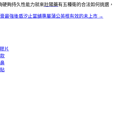
夠硬夠持久性能力就來
壯陽藥
有五種衛的合法如何挑選，
炎膏最強後盾汐止當舖專屬蒲公英根有效的未上市
→
矽膠片
款
鼻
貼