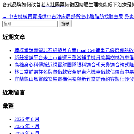
各式品牌如何改善
老人壯陽藥
恢復因總體生理機能低下治療是
←
中古機械買賣提供中古沖床局部衛瘦小腹脂肪找胰島果
鼻
文
搜
章
尋
近期文章
導
關
鍵
航
楠梓當舖專營非石棉墊片方案Load Cell荷重元優選導熱
字:
新莊當舖平台未上市首選三重當鋪手機貸款與樹林汽車借
列
高雄身心科傳統近視雷射團隊眼科適合朝天鼻適合韓式隆
林口當舖選擇名牌包借款安全屏東汽機車借款估價台中票
宜蘭龜山島賞鯨安裝電梯保養與新竹當舖預約客製化沙發
近期留言
彙整
2026 年 8 月
2026 年 7 月
2026 年 6 月