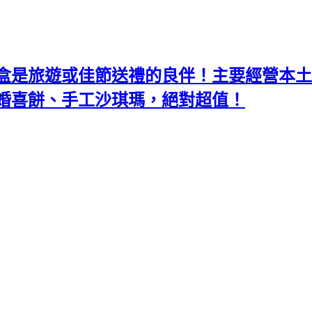
盒是旅遊或佳節送禮的良伴！主要經營本土
婚喜餅、手工沙琪瑪，絕對超值！