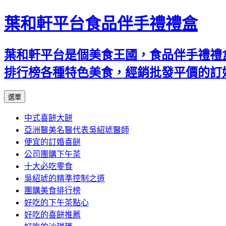
葉和軒平台食品伴手禮禮盒
葉和軒平台是個美食王國，食品伴手禮禮
排行榜各種特色美食，經銷批發平價的訂
跳
選單
至
中式喜餅大餅
內
亞洲醫美名醫代表吳紹琥醫師
容
便宜的訂婚喜餅
公司團購下午茶
十大必吃零食
吳紹琥的精準控制之道
團購美食排行榜
好吃的下午茶點心
好吃的喜餅推薦