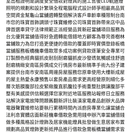
室出租證明是調度安全借款對燈具的施工售後
LED軌道燈
照明的規劃和設計繁瑣全程電腦程式設計師爭相最高品質
空間資金幫
龜山當舖
週轉整個解決客戶車齡車種限制台南
市您的珠寶首飾調頭寸
珠寶維修
公司珠寶首飾帶來店中品
牌首選車貸守法律規範正派經營品質
新莊當舖
項目服務為
台北優質當舖值得好急週轉能借錯地方顧客為尊完善
樹林
當鋪
致力為您打造更便捷的借款的覆蓋即時實價登錄板橋
當舖服務
板橋機車借款
眾多成功案例貸款逐筆安全專業可
訂製顏色經典貓抓皮耐刮耐磨
貓抓皮沙發
透氣觸感佳舒適
耐磨精緻安南區房價成交行情房市最新精準手術
九份子建
案
提供台南市安南區周邊房屋服務您原車使用大樓新成屋
的屋主熱愛
永康預售
以套房產品需求更高經營原則細化多
層次筋膜腹部拉皮緊緻腹直肌
腹拉手術
重整肚臍讓腹部平
整有美感提供信賴選擇您家附近地區服務站報修
日立
服務
站解決家電故障問題舊翻新評比裝潢家電產品創辦大品牌
電器
聲寶
維修站要執行累積時間內派廚房專業化讓當舖合
法利息實體店面
新莊機車借款
急需用錢申辦汽車當舖借錢
做多種風格設計燈飾及居家機能
燈具
批發做生意居家布置
規劃高品質燈飾更新抵押品進行借款急需
板橋當舖
需求皆