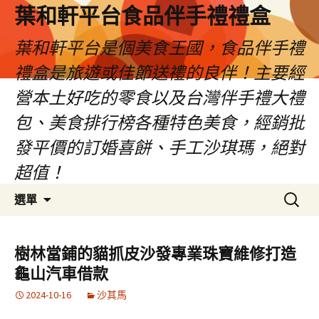
葉和軒平台食品伴手禮禮盒
葉和軒平台是個美食王國，食品伴手禮
禮盒是旅遊或佳節送禮的良伴！主要經
營本土好吃的零食以及台灣伴手禮大禮
包、美食排行榜各種特色美食，經銷批
發平價的訂婚喜餅、手工沙琪瑪，絕對
超值！
跳
搜
選單
至
尋
內
關
容
鍵
樹林當鋪的貓抓皮沙發專業珠寶維修打造
字:
龜山汽車借款
2024-10-16
沙其馬