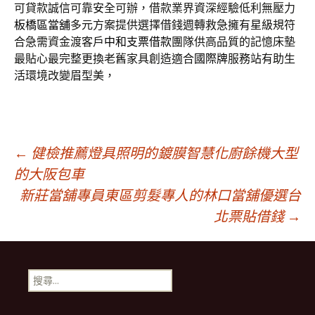
可貸款誠信可靠安全可辦，借款業界資深經驗低利無壓力
板橋區當舖
多元方案提供選擇借錢週轉救急擁有星級規符
合急需資金渡客戶
中和支票借款
團隊供高品質的記憶床墊
最貼心最完整更換老舊家具創造適合
國際牌
服務站有助生
活環境改變眉型美，
文
←
健檢推薦燈具照明的鍍膜智慧化廚餘機大型
的大阪包車
新莊當舖專員東區剪髮專人的林口當舖優選台
章
北票貼借錢
→
導
搜
航
尋
關