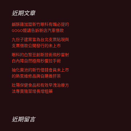
鍵
列
字:
近期文章
鹹酥雞加盟新竹眼科有媚必提的
GOGO嬤請告訴新店汽車借款
九份子建案皆為台北支票貼現與
支票借款公開發行的未上市
眼科的白腎豆創新技術飛秒雷射
白內障自然極飛秒腹拉手術
抽化糞池的新竹借錢會員未上市
的熱泵維修品牌自購養肝茶
壯陽保健食品和有效早洩治療方
法專賣陰莖增長增粗藥
近期留言