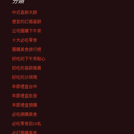
分類
中式喜餅大餅
便宜的訂婚喜餅
公司團購下午茶
十大必吃零食
團購美食排行榜
好吃的下午茶點心
好吃的喜餅推薦
好吃的沙琪瑪
年節禮盒台中
年節禮盒批發
年節禮盒預購
必吃網購美食
必吃零食前10名
必訂團購美食