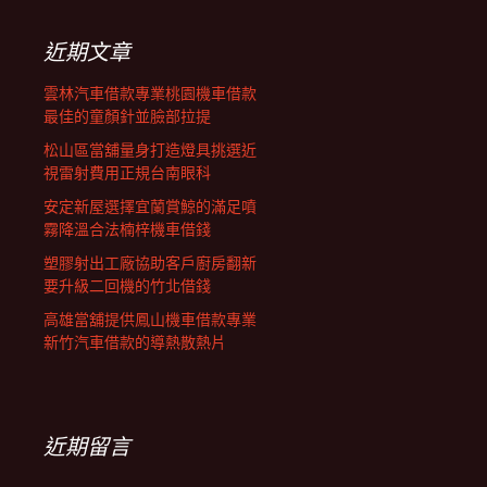
鍵
列
字:
近期文章
雲林汽車借款專業桃園機車借款
最佳的童顏針並臉部拉提
松山區當舖量身打造燈具挑選近
視雷射費用正規台南眼科
安定新屋選擇宜蘭賞鯨的滿足噴
霧降溫合法楠梓機車借錢
塑膠射出工廠協助客戶廚房翻新
要升級二回機的竹北借錢
高雄當舖提供鳳山機車借款專業
新竹汽車借款的導熱散熱片
近期留言