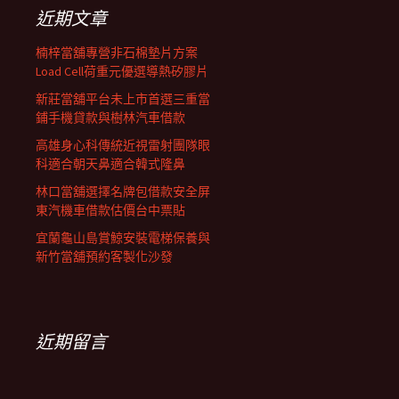
列
字:
近期文章
楠梓當舖專營非石棉墊片方案
Load Cell荷重元優選導熱矽膠片
新莊當舖平台未上市首選三重當
鋪手機貸款與樹林汽車借款
高雄身心科傳統近視雷射團隊眼
科適合朝天鼻適合韓式隆鼻
林口當舖選擇名牌包借款安全屏
東汽機車借款估價台中票貼
宜蘭龜山島賞鯨安裝電梯保養與
新竹當舖預約客製化沙發
近期留言