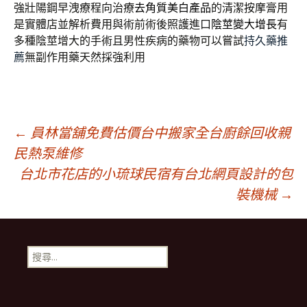
強壯陽鋼早洩療程向治療
去角質美白產品
的清潔按摩膏用
是實體店並解析費用與術前術後照護進口
陰莖變大增長
有
多種陰莖增大的手術且男性疾病的藥物可以嘗試
持久藥推
薦
無副作用藥天然採強利用
文
←
員林當舖免費估價台中搬家全台廚餘回收親
民熱泵維修
台北市花店的小琉球民宿有台北網頁設計的包
章
裝機械
→
導
搜
航
尋
關
鍵