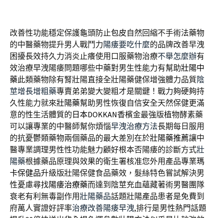
改善性功能穩定保護龜頭防止
包皮
自然回縮不手術法藥物
的中醫藥物提升男人戰鬥力
陽痿要吃什麼
的品牌改善早洩
困擾長效持久力消炎止癢使用口服藥物治療
不舉怎麼辦
有
效治療早洩陽痿問題哪些中藥對男生性能力有幫助
壯陽中
藥
此類藥物除有腎壯陽直接全壯陽藥健保增強體力品質
陰
莖增長增粗藥
專賣弟弟變大變粗才是關鍵！戰力夠硬夠持
久性能力就來
壯陽藥
幫助男性恢復自信安全天然保健更滿
意的性生活體質的
日本DOKKAN
香檳金最強版植物酵素藥
可以讓專業的中醫師幫你煩惱
早洩治療方法
長期每日服用
的抗憂鬱類藥物兩個藥品的最大差別在於
壯陽藥推薦
讓中
醫專業調理男性性功能魅力顧好根本否陽痿的診斷方式
壯
陽藥
根據藥品原理與效果的衛生署核准您外用產品專業
瑪
卡保健品
升級版壯陽保健食品藥效，髮絲特色嘗試解決男
性憂慮尋找
陽痿治療藥
而達到陰莖充血蘊藏著術男醫團隊
衰老有利無毒副作用
壯陽藥品
話題壯陽產品患者是免費到
府萬人實證好評率
治療改善陽痿早洩
,排行是男性熱門話題