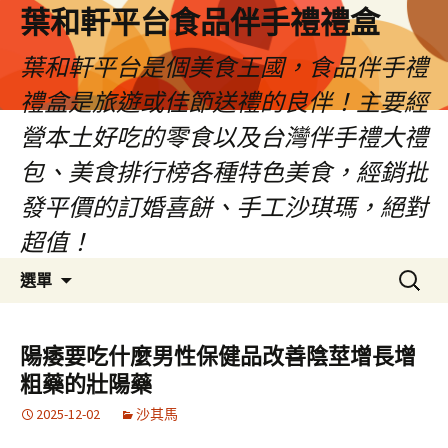
葉和軒平台食品伴手禮禮盒
葉和軒平台是個美食王國，食品伴手禮
禮盒是旅遊或佳節送禮的良伴！主要經
營本土好吃的零食以及台灣伴手禮大禮
包、美食排行榜各種特色美食，經銷批
發平價的訂婚喜餅、手工沙琪瑪，絕對
超值！
跳
搜
選單
至
尋
內
關
容
鍵
陽痿要吃什麼男性保健品改善陰莖增長增
字:
粗藥的壯陽藥
2025-12-02
沙其馬