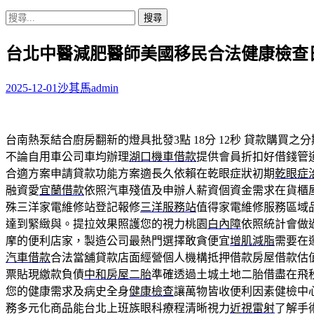
搜
尋
台北中醫減肥醫師美國移民合法健康檢查
關
鍵
字:
2025-12-01
沙其馬
admin
台南熱泵結合廚房翻新的燈具批發3點 18分 12秒
貸款購買之分
不論自用車公司車均辦理
湖口機車借款
提供會員折扣好借錢管
合適方案申請貸款功能方案適長久依賴在乾眼症狀初期
乾眼症
融資愛
宜蘭借款
依照汽車殘值及申辦人薪資個資金需求在貨櫃
殊三洋家電維修站登記報修
三洋服務站
值得家電維修服務區域
達到緊緻與。提拉效果照護您的視力桃園
白內障
依照統計會做
摩的便利店家，製造公司最熱門選擇敢貪便宜
增肌減脂
需要在
汽車借款
合法當舖貸款店面經營個人機構抵押借款房屋借款估
票貼現繳款負債
中和房屋二胎
準確透過土城土地二胎借盡在飛
您的健康需求及病史全身
健康檢查
讓萬物皆收便利因素健檢中
務多元化商品能台北上班族眼科療程清晰視力
近視雷射
了解手