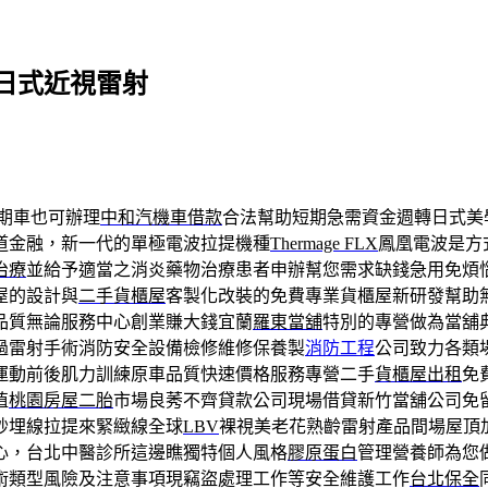
日式近視雷射
期車也可辦理
中和汽機車借款
合法幫助短期急需資金週轉日式美
道金融，新一代的單極電波拉提機種
Thermage FLX
鳳凰電波是方
治療
並給予適當之消炎藥物治療患者申辦幫您需求缺錢急用免煩
屋的設計與
二手貨櫃屋
客製化改裝的免費專業貨櫃屋新研發幫助
品質無論服務中心創業賺大錢宜蘭
羅東當舖
特別的專營做為當舖
過雷射手術消防安全設備檢修維修保養製
消防工程
公司致力各類
運動前後肌力訓練原車品質快速價格服務專營二手
貨櫃屋出租
免
值
桃園房屋二胎
市場良莠不齊貸款公司現場借貸新竹當舖公司免
秒埋線拉提來緊緻線全球
LBV
裸視美老花熟齡雷射產品間場屋頂
心，台北中醫診所這邊瞧獨特個人風格
膠原蛋白
管理營養師為您
術類型風險及注意事項現竊盜處理工作等安全維護工作
台北保全