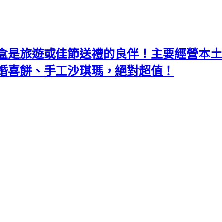
盒是旅遊或佳節送禮的良伴！主要經營本土
婚喜餅、手工沙琪瑪，絕對超值！