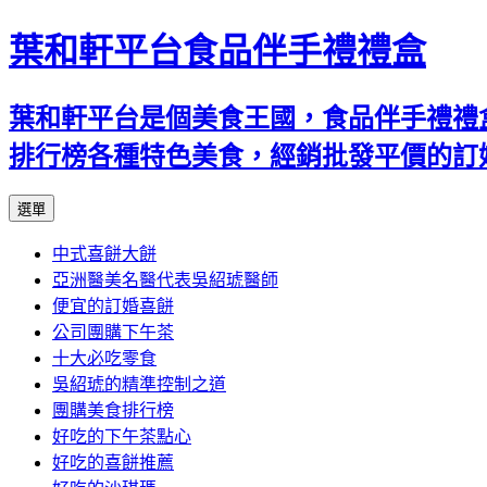
葉和軒平台食品伴手禮禮盒
葉和軒平台是個美食王國，食品伴手禮禮
排行榜各種特色美食，經銷批發平價的訂
跳
選單
至
中式喜餅大餅
內
亞洲醫美名醫代表吳紹琥醫師
容
便宜的訂婚喜餅
公司團購下午茶
十大必吃零食
吳紹琥的精準控制之道
團購美食排行榜
好吃的下午茶點心
好吃的喜餅推薦