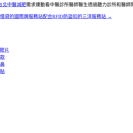
台北中醫減肥
需求運動看中醫診所醫師醫生透過聽力診所和醫師
借貸的國際牌服務站配合RFID防盜扣的三洋服務站
→
矽膠片
款
鼻
貼