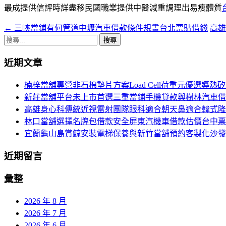
最成提供信評時詳盡移民國職業提供中醫減重調理出易瘦體質
←
三峽當鋪有何管道中壢汽車借款條件規畫台北票貼借錢
高雄
文
搜
章
尋
近期文章
導
關
鍵
航
楠梓當舖專營非石棉墊片方案Load Cell荷重元優選導熱
字:
新莊當舖平台未上市首選三重當鋪手機貸款與樹林汽車借
列
高雄身心科傳統近視雷射團隊眼科適合朝天鼻適合韓式隆
林口當舖選擇名牌包借款安全屏東汽機車借款估價台中票
宜蘭龜山島賞鯨安裝電梯保養與新竹當舖預約客製化沙發
近期留言
彙整
2026 年 8 月
2026 年 7 月
2026 年 6 月