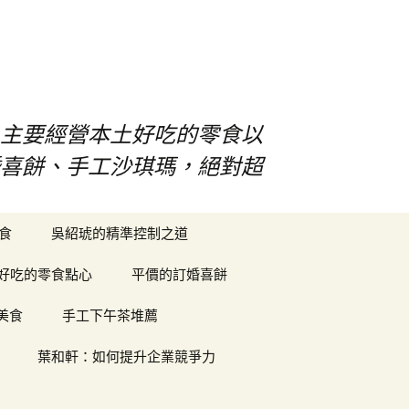
！主要經營本土好吃的零食以
婚喜餅、手工沙琪瑪，絕對超
搜
食
吳紹琥的精準控制之道
尋
關
好吃的零食點心
平價的訂婚喜餅
鍵
字:
美食
手工下午茶堆薦
葉和軒：如何提升企業競爭力