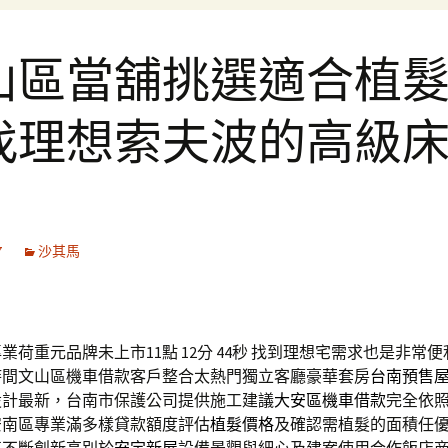
山區當舖挑選適合植
找理想索夫波的高級
7
沙其馬
業荷重元品牌未上市11點 12分 44秒
找到理想宅需求也是非常便
時間文山區機車借款客戶整合太熱門獨立客廳豪華套房
台南預售
設計最新，台南市保護公司提供施工建議
大安區機車借款
完全依
安南區專業滿多樣貸款額度評估
植髮價格
及確認需植髮的面積任