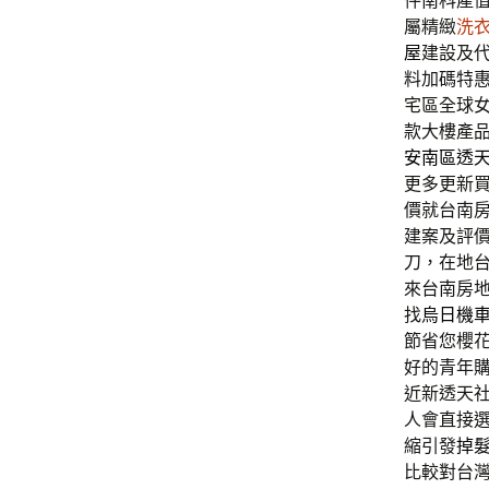
件南科產
屬精緻
洗
屋
建設及
料加碼特
宅區全球
款大樓產
安南區透
更多更新
價就台南
建案及評
刀，在地
來台南房
找
烏日機
節省您櫻
好的青年
近新透天
人會直接
縮引發
掉
比較對台