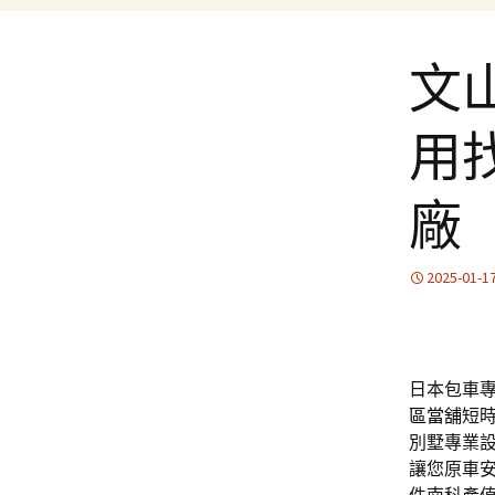
文
用
廠
2025-01-1
日本包車專
區當舖
短
別墅專業
讓您原車