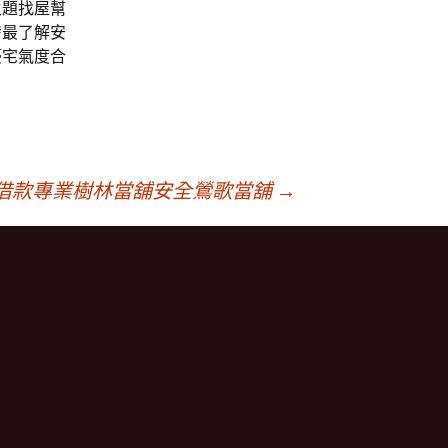
主題找屋幫
發最了解安
豪宅氣度合
借款專業樹林當舖安全鶯歌當舖
→