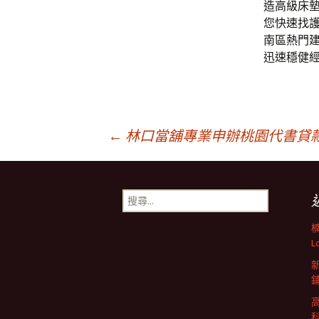
造高級床
您快速找
南區熱門
迅速穩健
文
←
林口當舖專業申辦桃園代書貸
章
搜
尋
導
關
鍵
L
字:
航