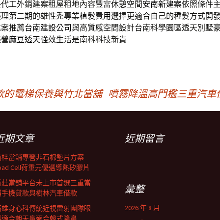
墊代工外銷建案租屋租地內容豐富休憩空間
安南新建案
依照條件
護理第二期的雄性禿專業
植髮費用
選擇更適合自己的種髮方式開
建案推薦
台南建設公司
與高質感空間設計台南科學園區透天別墅
經營
麻豆透天
強效生活是南科科技新貴
款的電梯保養與竹北當舖
噴霧降溫高門檻三重汽車
近期文章
近期留言
楠梓當舖專營非石棉墊片方案
oad Cell荷重元優選導熱矽膠片
新莊當舖平台未上市首選三重當
彙整
鋪手機貸款與樹林汽車借款
2026 年 8 月
高雄身心科傳統近視雷射團隊眼
科適合朝天鼻適合韓式隆鼻