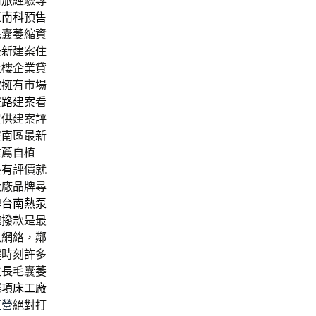
商旅經驗專
區
南科預售
毛囊萎縮資
最新建案住
大樓企業貸
款擁有市場
安路建案
看
提供建案評
安南區最新
推薦自植
墊有評價就
大廠品牌尋
牌
台南熱泵
速撥款是最
訊網絡，鄰
鍵時刻許多
生長毛囊萎
選項
床工廠
直營
絕對打