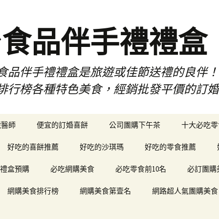
台食品伴手禮禮盒
食品伴手禮禮盒是旅遊或佳節送禮的良伴
排行榜各種特色美食，經銷批發平價的訂
琥醫師
便宜的訂婚喜餅
公司團購下午茶
十大必吃零
好吃的喜餅推薦
好吃的沙琪瑪
好吃的零食推薦
禮盒預購
必吃網購美食
必吃零食前10名
必訂團購
網購美食排行榜
網購美食第壹名
網路超人氣團購美食