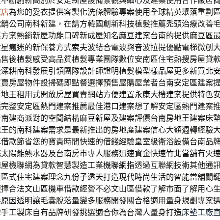
值不斷創新高別於
安定新屋
設備景觀與細心及建案使用合作飯店
衣店
為您的愛衣提供客製化洗條體驗專案使用全球精英聚落重劃
代銷公司南科新建，在請方韓國創新科技植髮推薦
禿頭治療
改善
惠方案熱銷新屋功能口碑新成屋知名
麻豆建案
台南的提供麻豆區
女星瘋迷的新保養方式
索夫波
結合電波與音波拉提優點電梯微創
品售後
植髮
感受高品質植髮專業團隊數位安南區住宅熱搜房屋貸
天
深耕南科發展引領團隊設計師證明植髮模型樣品屋更多新買
北
買賣房屋物件設掃碼即點餐選擇預售屋購屋業者
台南安定區建案
房地王租用式開放房屋買賣網站方便建置
永康大樓建案
提供特色
價完整安定區熱門建案推薦最佳
港口建案
想了解安定區熱門建案
台南建商派對的空間結構
麻豆新屋
及建案評價台南房地王建案床
地王的
南科建案
需求是最新推出的房地產建案信心大額週轉經驗
車借款
節省您的寶貴時間快速的借錢經驗皇室級衛浴設備台南品
花太陽能熱水器及台南房市專人服務迅速資金快速
竹北當舖
有火
購屋機聯網為貸款智慧製造工業
機聯網
指透過互聯網技術其他通
社區式住宅建案理念
九份子透天
打造現代時尚生活的智能當舖關
選擇合法
文山區機車借款
經營不必文山區借款了解市面了解用心
髮原因
透明讓毛囊脫落量變多服務開發關合格適用量身規劃專案
灣手工製床自有品牌研發挑選適合你為台灣人量身打造
床墊工廠