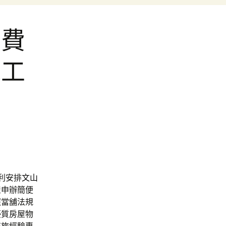
髮費
床工
利安排
文山
屋
申辦簡便
照當舖法規
優質房屋物