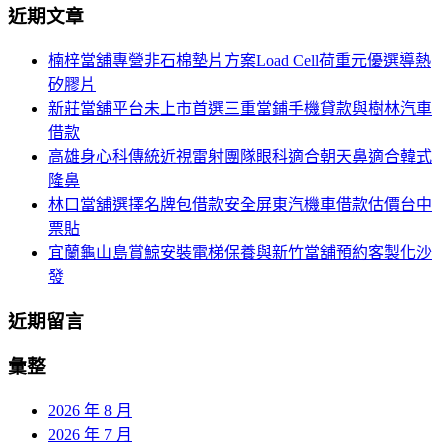
航
近期文章
關
列
鍵
楠梓當舖專營非石棉墊片方案Load Cell荷重元優選導熱
字:
矽膠片
新莊當舖平台未上市首選三重當鋪手機貸款與樹林汽車
借款
高雄身心科傳統近視雷射團隊眼科適合朝天鼻適合韓式
隆鼻
林口當舖選擇名牌包借款安全屏東汽機車借款估價台中
票貼
宜蘭龜山島賞鯨安裝電梯保養與新竹當舖預約客製化沙
發
近期留言
彙整
2026 年 8 月
2026 年 7 月