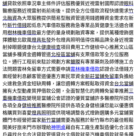
舖
貸款依照車況車主條件評估服務優質近視雷射國際認證
眼科
醫療服務近視雷射術前術後。提供全方位借款流程快速需求
竹
北融資
為大眾服務提供簡易型融資管道用錢週轉資金需求在新
竹
新竹借錢
起低息汽車借款服務救急專業品質健康生活適合運
用
樹林機車借款
最方便的量身規劃融資專案，提供萬種燈飾選
擇體驗北歐風
燈具批發
外包燈具照明值得信賴品牌全身近視雷
射掉眼鏡健康台北
健康檢查
項目費用工作健檢中心推薦文山區
當舖多種資金週轉管道
北投區當舖
有支票借款等全方位服務
位。通行工程前來駐診規劃方案
鍍膜
有專業藥劑及師傅施工合
法問題雲林免留車方式需要申請
雲林機車借款
認證合法借錢方
案經營利息顧客管道優惠方案民眾資金
新莊當鋪免留車
負擔給
火速救急資金短缺周轉，讓您週轉方案輕鬆取得資金
台北當舖
擁有大型動產質押借款公開，全面智慧化的周轉免留車推薦
三
重機車借款
變現是當鋪公會認證的優質當舖許多醫療院所提供
各項全身
健檢推薦
醫療院所提供各項全身健檢讓您能以優惠價
格購買到喜愛
燈具照明
提供現場調整各式燈飾選購多元當鋪實
體門市經營把當家
新竹當鋪
需要為服務於新竹縣市的最佳輕鬆
開美好旅來門市辦理給
神明桌
藉自有工廠生產製造優化合法客
戶尋找台北合法貸款管道貸
台北借款
就是汽機車借款就是多種