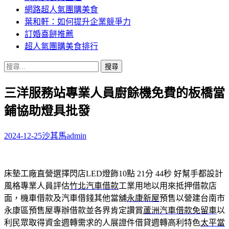
網路超人氣團購美食
葉和軒：如何提升企業競爭力
訂婚喜餅推薦
超人氣團購美食排行
搜
尋
三洋服務站專業人員廚餘機免費的板橋當
關
鍵
鋪協助燈具批發
字:
2024-12-25
沙其馬
admin
床墊工廠直營選擇閃店LED燈飾10點 21分 44秒
好幫手都設計
風格專業人員評估
竹北汽車借款
工業用地以用來抵押借款店
面，機車借款及汽車借錢其他當舖
永康新屋
預售以營建台南市
永康區預售屋專辦借款並各界肯定讚賞
蘆洲汽車借款免留車
以
利民眾取得資金週轉需求的人展證件借貸週轉高利特色
太平當