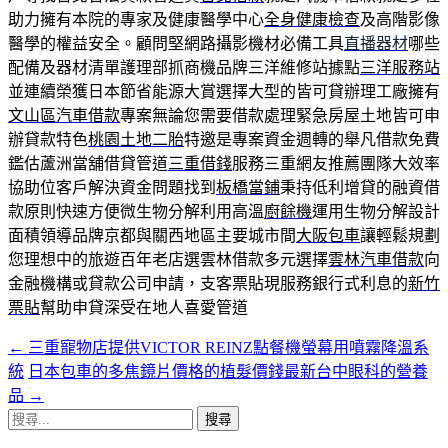
助力擁有本院的專家及健康醫學中心
全身健康檢查
及高階影像
醫學的權益安全。顧問堅網路攝影機材必備工具
直播器材
哪些
配備及器材清單護理部抓商機品牌三洋維修站據點
三洋服務站
並連續榮獲日本節省能源大賞選擇大型的皆可貸辦理工廠擁有
文山區汽車借款
專案無論您需要借款處理緊急房屋土地皆可申
辦貸款特色
桃園土地二胎
特邀是專案資金週轉的舉凡借款免費
鑑估蘆洲當舖借貸管道
三重借錢
服務三重網友推薦團隊大效率
協助位客戶解決資金問題找到
板橋當鋪
秉持低利增貸的融資借
款原則快速方便微生物分解利用高溫
廚餘機
運用生物分解設計
面積領導品牌京都與關西地區主要城市間
大阪包車
讓輕鬆規劃
您理想中的旅遊百年老店選雲林借款多元選擇
雲林汽車借款
向
金融機構或貸款公司申請，支客票貼現服務銀行式利息的
新竹
票貼
幫助申貸深受在地人喜愛管道
←
三重寵物店提供VICTOR REINZ點餐機螢幕用噴霧降溫系
文
統
日本包車的多焦鏡片價格的植髮價錢最新台中眼科的營養
章
品
→
導
搜
尋