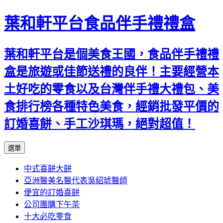
葉和軒平台食品伴手禮禮盒
葉和軒平台是個美食王國，食品伴手禮禮
盒是旅遊或佳節送禮的良伴！主要經營本
土好吃的零食以及台灣伴手禮大禮包、美
食排行榜各種特色美食，經銷批發平價的
訂婚喜餅、手工沙琪瑪，絕對超值！
跳
選單
至
中式喜餅大餅
內
亞洲醫美名醫代表吳紹琥醫師
容
便宜的訂婚喜餅
公司團購下午茶
十大必吃零食