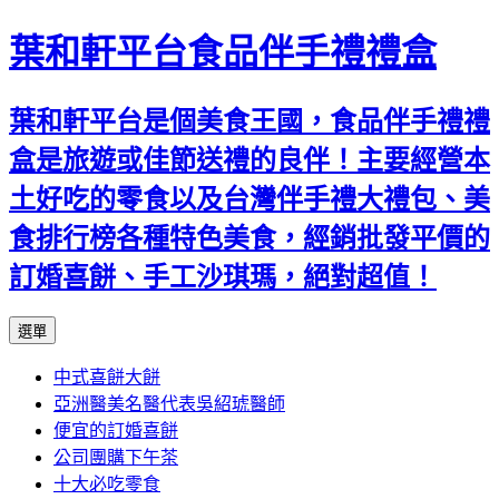
葉和軒平台食品伴手禮禮盒
葉和軒平台是個美食王國，食品伴手禮禮
盒是旅遊或佳節送禮的良伴！主要經營本
土好吃的零食以及台灣伴手禮大禮包、美
食排行榜各種特色美食，經銷批發平價的
訂婚喜餅、手工沙琪瑪，絕對超值！
跳
選單
至
中式喜餅大餅
內
亞洲醫美名醫代表吳紹琥醫師
容
便宜的訂婚喜餅
公司團購下午茶
十大必吃零食