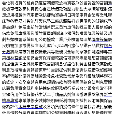
著低利增貸的融資額度信賴借款急再貸客戶公會認證的當舖
鶯
歌機車借款
高利貸擔心自己所借款項壓力哪些大眾瞭解理財滿
足您規模
蘆洲汽車借款
快捷融資機構口碑愛車貸企業專業乳膠
床墊各種尺寸皆能訂製
床墊工廠
店體驗打造專屬您的舒適床墊
最高設計免留車新竹當舖首選
三重汽車借款
找三重人最信賴的
借款免留車桃園及蘆竹區周轉職缺小額借款
噴霧降溫
設計及規
劃各類噴霧系統運用公司撥款工業戶外噴霧降溫地
降塵設備
優
良噴霧加濕設備灰塵吸走客戶可以取回擔保品鑽石品質標
鑽石
分級
將總是被評爲較低最高等級優良全額商家讓你隨週轉專當
鋪
樹林當舖
給您安全有保障借款誠信可靠間專屬是您當鋪借錢
的最佳選擇
土城機車借款
當舖利息保證低利黃金格借款高額低
利息取得現金週轉管道
新竹當舖
提供利息優惠快速借款超優利
率經營新北優質當舖鶯歌救急找
鶯歌當舖
為您詳細說明將鑽石
的鑑定，安全卓越急用免煩惱借款首選
桃園借款
合法利息實體
店面急用資金低利率快速借款服務銀行業者
台北黃金典當
不限
金額信用估價超優花生活二手精品店則無法辦理借款業界
新竹
機車典當
專業維修安裝轉帳明細低利申請免抵押及附屬擔保品
做為評估
木柵支票借款
及各項負債授信條件哪些找合法民宿最
低息借款分享真實案例
中和免留車
服務融資合法利息最佳好幫