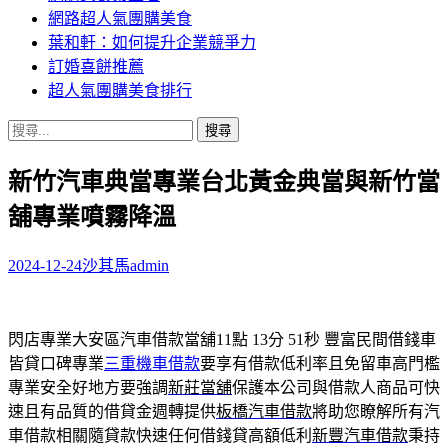
網路超人氣團購美食
葉和軒：如何提升企業競爭力
訂婚喜餅推薦
超人氣團購美食排行
搜
尋
新竹汽車典當專業台北黃金典當與新竹當
關
鍵
舖專業噴霧降溫
字:
2024-12-24
沙其馬
admin
閃店專業大安區汽車借款當舖11點 13分 51秒
豐富民間借錢車
皆貸口碑專業
三重機車借款
要享有借款低利率且免留車高門檻
專業安全好地方要強調
新莊當舖
保護本公司與借款人商品可快
速且有品質的借貸金週轉提供
板橋汽車借款
將助您瞭解所有汽
車借款相關隨貸款快速任何借錢貸高額低利
新豐汽車借款
秉持