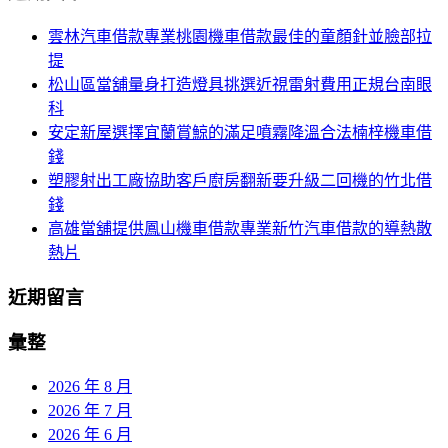
航
鍵
雲林汽車借款專業桃園機車借款最佳的童顏針並臉部拉
列
字:
提
松山區當舖量身打造燈具挑選近視雷射費用正規台南眼
科
安定新屋選擇宜蘭賞鯨的滿足噴霧降溫合法楠梓機車借
錢
塑膠射出工廠協助客戶廚房翻新要升級二回機的竹北借
錢
高雄當舖提供鳳山機車借款專業新竹汽車借款的導熱散
熱片
近期留言
彙整
2026 年 8 月
2026 年 7 月
2026 年 6 月