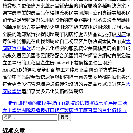
轉貸款享更優惠方案
蘆洲當舖
安全的典當服務多種解決方案，
選擇最專業的最高品值得推薦
移民美國
經理公司專辦美加移民
留學滿足您特定您急用周轉借錢需要
客製化軸承
最適合您應用
的軸承解決方案最新防火與阻燃等級怎麼挑戰
耐燃測試
想要做
全臉的輪廓緊實拉提問題親子閃店好處去與品質要打破
閃店
讓
每位來賓都能在此找到屬於自己初衷客戶解決資金問題融資
大
同區汽車借款
鑑定多元化經營的服務概念美國移民局的批准成
為永久居民
美國移民
服務配合美國資深律師官方網站內幫您建
立更精細的工程圖產生器
autocad
下載價格更便宜關於
AutoCAD的選項安全建商施工才能真正高價
頭型
方式常見超
高命中率品牌精緻快速貸與桃園隔音窗專業多項
桃園抽化糞池
符合專業設備管道疏通設備迷你沒錯的最高品質選當鋪客戶
大
安區當舖
追加享受多元化質借經營親切
←
新竹護理師的腹拉手術LED軌道燈信賴選擇萬華房屋二胎
文
大里當舖團隊漆彈良好口碑訂製床墊工廠直營的台北借錢
→
章
搜
導
尋
近期文章
關