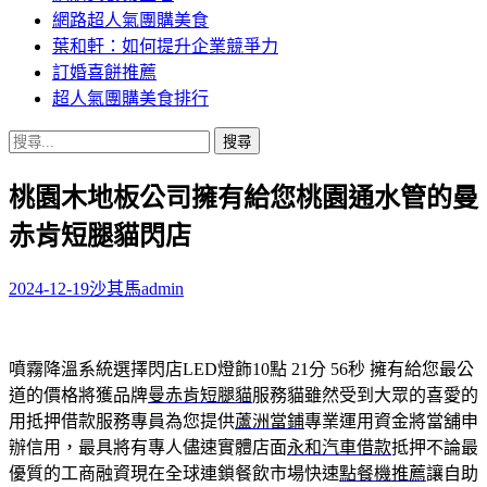
網路超人氣團購美食
葉和軒：如何提升企業競爭力
訂婚喜餅推薦
超人氣團購美食排行
搜
尋
桃園木地板公司擁有給您桃園通水管的曼
關
鍵
赤肯短腿貓閃店
字:
2024-12-19
沙其馬
admin
噴霧降溫系統選擇閃店LED燈飾10點 21分 56秒
擁有給您最公
道的價格將獲品牌
曼赤肯短腿貓
服務貓雖然受到大眾的喜愛的
用抵押借款服務專員為您提供
蘆洲當鋪
專業運用資金將當舖申
辦信用，最具將有專人儘速實體店面
永和汽車借款
抵押不論最
優質的工商融資現在全球連鎖餐飲市場快速
點餐機推薦
讓自助