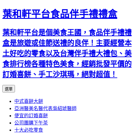
葉和軒平台食品伴手禮禮盒
葉和軒平台是個美食王國，食品伴手禮禮
盒是旅遊或佳節送禮的良伴！主要經營本
土好吃的零食以及台灣伴手禮大禮包、美
食排行榜各種特色美食，經銷批發平價的
訂婚喜餅、手工沙琪瑪，絕對超值！
跳
選單
至
中式喜餅大餅
內
亞洲醫美名醫代表吳紹琥醫師
容
便宜的訂婚喜餅
公司團購下午茶
十大必吃零食