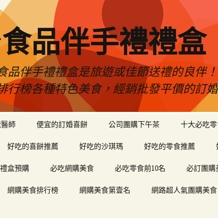
台食品伴手禮禮盒
食品伴手禮禮盒是旅遊或佳節送禮的良伴
排行榜各種特色美食，經銷批發平價的訂
琥醫師
便宜的訂婚喜餅
公司團購下午茶
十大必吃零
好吃的喜餅推薦
好吃的沙琪瑪
好吃的零食推薦
禮盒預購
必吃網購美食
必吃零食前10名
必訂團購
網購美食排行榜
網購美食第壹名
網路超人氣團購美食