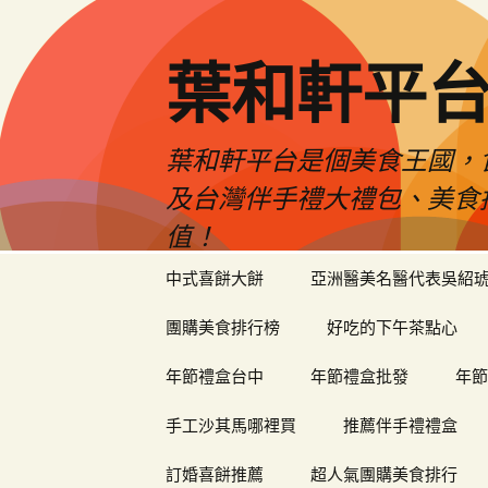
葉和軒平
葉和軒平台是個美食王國，
及台灣伴手禮大禮包、美食
值！
跳
中式喜餅大餅
亞洲醫美名醫代表吳紹
至
內
團購美食排行榜
好吃的下午茶點心
容
年節禮盒台中
年節禮盒批發
年節
手工沙其馬哪裡買
推薦伴手禮禮盒
訂婚喜餅推薦
超人氣團購美食排行