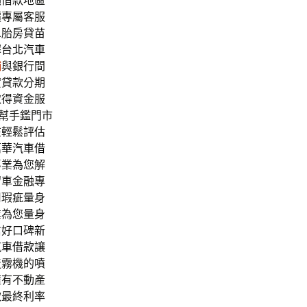
額借款地區
價專屬客服
二胎房貸
苗
擇
台北汽車
舖
與銀行間
貸貸款分期
取得資金服
幫手鑑門市
在輕鬆評估
萬華汽車借
專業為您解
留車金融專
用瑕疵量身
業為您量身
信好口碑
新
汽車借款
讓
造霧機的噴
擁有不動產
款最終利率