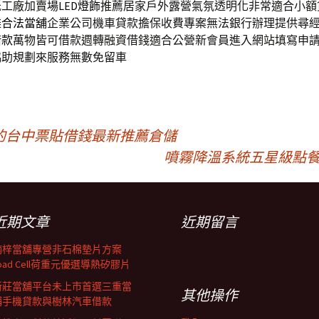
低工廠加賣場
LED燈飾
推薦居家戶外露營氣氛透明化非常適合小額
雄合法當舖
企業公司機車貸款擔保收費專案無法銀行辦理提供尋
借款
萬物皆可借款週轉融資借錢適合公營新會員進入網站填寫申
協助規劃來服務無數免留車
的台中票貼借錢最新推薦倉儲
噴霧降溫系統五星級點餐機螢
近期文章
近期留言
楠梓當舖專營非石棉墊片方案
oad Cell荷重元優選導熱矽膠片
新莊當舖平台未上市首選三重當
其他操作
鋪手機貸款與樹林汽車借款