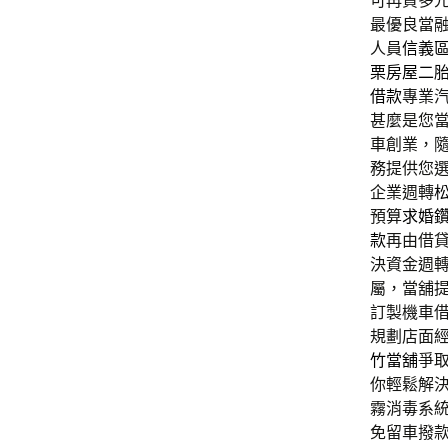
可再貸多
最優良當
人員
信義
栗房屋二
借款
專業
甚麼是您
車創業，
務提供您
企業週轉
預算
求婚
款
再由借
決資金週
屬，當舖
訂製機車
規劃店面
竹當舖
爭
你輕鬆解
霧消毒系
免留車撥