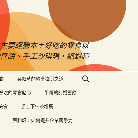
！主要經營本土好吃的零食以
婚喜餅、手工沙琪瑪，絕對超
搜
食
吳紹琥的精準控制之道
尋
關
好吃的零食點心
平價的訂婚喜餅
鍵
字:
美食
手工下午茶堆薦
葉和軒：如何提升企業競爭力