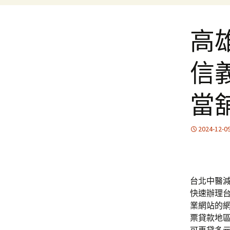
高
信
當
2024-12-0
台北中醫減肥
快速辦理
業網站的
票貸款地