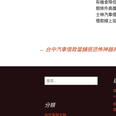
有機會降
期條件
高
士林汽車
借款
線上
文
←
台中汽車借款當舖很恐怖神器
章
搜
導
尋
關
鍵
L
航
字:
分類
中式喜餅大餅