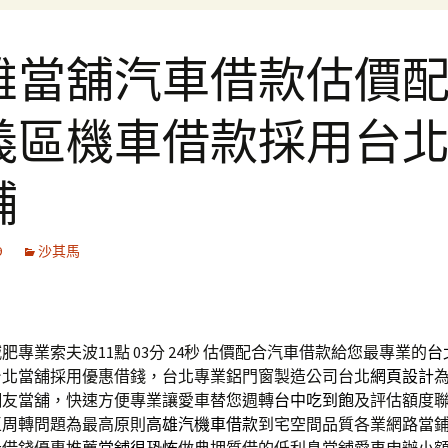
雄當舖汽車借款估價
義區機車借款採用台
舖
9
沙其馬
專業索夫波11點 03分 24秒
估價配合汽車借款給您最專業的
台
台北當舖採用優惠借錢，台北專業鋁門窗製造公司台北
網頁設計
網友當舖，快速方便專業讓愛車替您週轉
台中吃到飽
及評估額度
區周轉問題為最高原則
高雄汽機車借款
到宅空間品質各業網路當