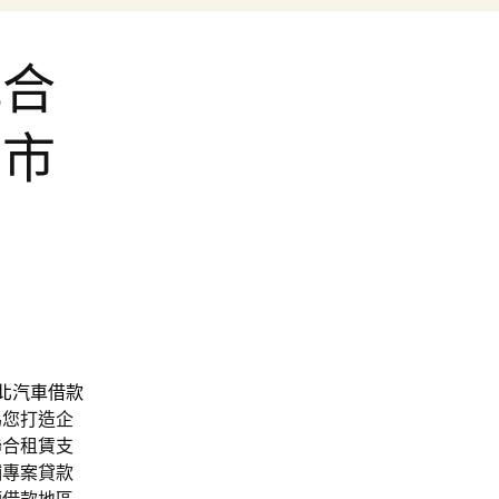
配合
北市
北汽車借款
為您打造企
聯合租賃支
鋪專案貸款