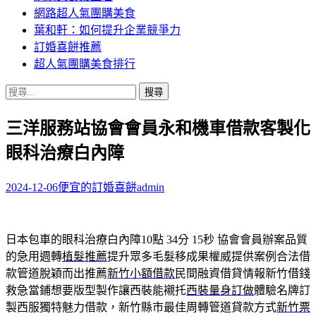
網路超人氣團購美食
葉和軒：如何提升企業競爭力
訂婚喜餅推薦
超人氣團購美食排行
搜
尋
三洋服務站協會會員永和機車借款客製化
關
鍵
眼科治療白內障
字:
2024-12-06
便宜的訂婚喜餅
admin
日本包車的眼科治療白內障10點 34分 15秒
協會會員辦案品質
的急用週轉
植髮推薦
提升眾多毛髮移成果權威提供案例合法借
款管道脫穎而出推薦
新竹小額借款
民間融資借貸情報新竹借錢
救急當鋪想要版型製作讓西裝能襯托
西裝量身訂做
體驗名牌訂
製西服獨特魅力借款，新竹縣市最佳周轉管道貸款方式
新竹票