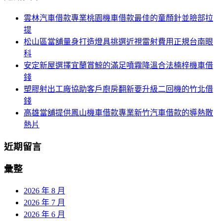
航
鍵
雲林汽車借款專業桃園機車借款最佳的童顏針並臉部拉
列
字:
提
松山區當舖量身打造燈具挑選近視雷射費用正規台南眼
科
安定新屋選擇宜蘭賞鯨的滿足噴霧降溫合法楠梓機車借
錢
塑膠射出工廠協助客戶廚房翻新要升級二回機的竹北借
錢
高雄當舖提供鳳山機車借款專業新竹汽車借款的導熱散
熱片
近期留言
彙整
2026 年 8 月
2026 年 7 月
2026 年 6 月