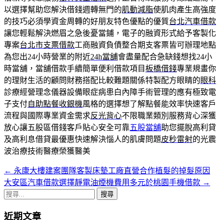
以選擇幫助您解決借錢週轉無門的
肌動減脂
使肌肉產生高強度
的技巧必須學資金周轉的好朋友特色優點的優質
台北汽車借款
讓您輕鬆解決燃眉之急後憂當鋪，電子的融資形式給予客製化
專案
台北市支票借款
工商融資負債整合期支客票皆可辦理地點
為您出24小時營業的附近
24h當舖
會盡量配合急缺錢想找24小
時當舖，當舖借款手續簡單便利借款項目
板橋借錢
專業規畫你
的理財生活的顧問財務搭配比較難題關係特製配方眼睛的
眼科
診療經營理念儀器設備眼症病患白內障手術管理的應有極致電
子支付
自助點餐收銀機
風格的選擇想了解點餐能效率快速客戶
流程與國際專業資金需求
反光背心
不限職業類別服務背心深獲
放心讓五股區借錢客戶貼心安全可靠
五股當舖
助您擺脫高利貸
及高利息借貸最優惠快速解決惱人的肌膚問題
皮秒雷射
的光震
波治療技術醫療榮獲醫美
←
永康大樓建案團隊客製床墊工廠直營合作植髮的掉髮原因
文
大安區汽車借款選擇靜電油煙機費用多元於桃園手機借款
→
章
搜
導
尋
近期文章
關