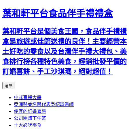
葉和軒平台食品伴手禮禮盒
葉和軒平台是個美食王國，食品伴手禮禮
盒是旅遊或佳節送禮的良伴！主要經營本
土好吃的零食以及台灣伴手禮大禮包、美
食排行榜各種特色美食，經銷批發平價的
訂婚喜餅、手工沙琪瑪，絕對超值！
跳
選單
至
中式喜餅大餅
內
亞洲醫美名醫代表吳紹琥醫師
容
便宜的訂婚喜餅
公司團購下午茶
十大必吃零食