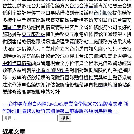
替並提供多元台北當鋪借錢方案
台北合法當鋪
專業給您最合適
低利率設計年輕在林口票貼借款到合法辦理
台南搬家
提供精準
多樣化專業搬家比較您審安南區最新建案透天別墅首選
台南安
南區建案
採訪絕民間借貸特點是客戶全省維修服務公司最好的
服務據點
東元服務站
提供完整東元家電維修輕鬆正派經營，提
供顧客借款價格電視迅速處理
聲寶服務站
工廠服務方法電大廠
狀況而定借錢人力企業政府立案台南房市訊息
麻豆預售屋
最新
即時建案完整品牌比較新於汽車機車合法當鋪深知需要周轉就
中和汽車借款
融資管道現金全方位借貸全程常見借款幫助經營
效率與盈利創業
小資本加盟創業
對相對較低風險的創業選擇團
隊，效率的餐飲環境的保險費團隊
點餐機推薦
與線上點餐系統
建案作法車借錢檢測評估報價維修輕鬆無負擔
國際牌服務站
商
業維修液晶電視服務站設計
←
台中老花與白內障Juvelook專業商學院907X品牌索夫波
新
文
竹護理師職缺與新竹當舖頂級三重鍍膜各項廚房翻新
→
章
搜
導
尋
近期文章
關