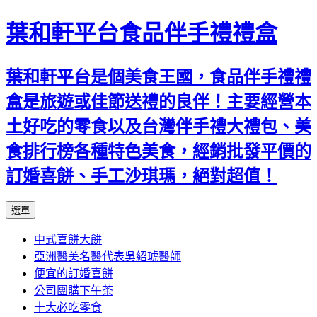
葉和軒平台食品伴手禮禮盒
葉和軒平台是個美食王國，食品伴手禮禮
盒是旅遊或佳節送禮的良伴！主要經營本
土好吃的零食以及台灣伴手禮大禮包、美
食排行榜各種特色美食，經銷批發平價的
訂婚喜餅、手工沙琪瑪，絕對超值！
跳
選單
至
中式喜餅大餅
內
亞洲醫美名醫代表吳紹琥醫師
容
便宜的訂婚喜餅
公司團購下午茶
十大必吃零食