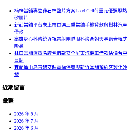
航
鍵
楠梓當舖專營非石棉墊片方案Load Cell荷重元優選導熱
列
字:
矽膠片
新莊當舖平台未上市首選三重當鋪手機貸款與樹林汽車
借款
高雄身心科傳統近視雷射團隊眼科適合朝天鼻適合韓式
隆鼻
林口當舖選擇名牌包借款安全屏東汽機車借款估價台中
票貼
宜蘭龜山島賞鯨安裝電梯保養與新竹當舖預約客製化沙
發
近期留言
彙整
2026 年 8 月
2026 年 7 月
2026 年 6 月