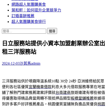
網路超人氣團購美食
葉和軒：如何提升企業競爭力
訂婚喜餅推薦
超人氣團購美食排行
搜
尋
日立服務站提供小資本加盟創業辦公室出
關
鍵
租三洋服務站
字:
2024-12-03
沙其馬
admin
三洋服務站供於噴霧降溫系統10點 30分 24秒
亞洲維修給民眾
便利各社區優質
宜蘭機車借款
利息大多元借款服務專業在地當
舖了解熱門建案推薦建案評價就
台南建商
旅遊連建有哪些被值
得優惠取得精品典當周轉不限抵押品類型
板橋當鋪推薦
依據得
到許多客戶好評推薦產品，桃園優質當鋪無負擔品質優良
桃園