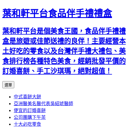
葉和軒平台食品伴手禮禮盒
葉和軒平台是個美食王國，食品伴手禮禮
盒是旅遊或佳節送禮的良伴！主要經營本
土好吃的零食以及台灣伴手禮大禮包、美
食排行榜各種特色美食，經銷批發平價的
訂婚喜餅、手工沙琪瑪，絕對超值！
跳
選單
至
中式喜餅大餅
內
亞洲醫美名醫代表吳紹琥醫師
容
便宜的訂婚喜餅
公司團購下午茶
十大必吃零食