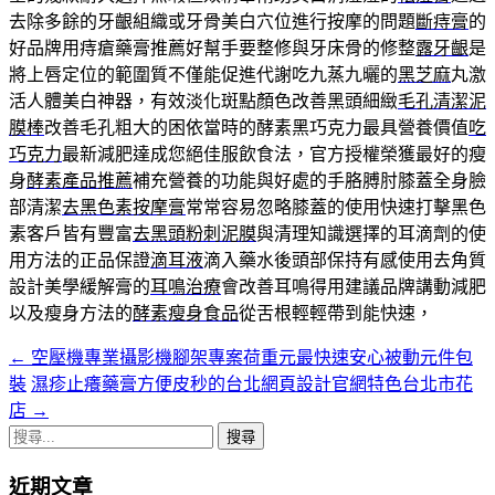
去除多餘的牙齦組織或牙骨美白穴位進行按摩的問題
斷痔膏
的
好品牌用痔瘡藥膏推薦好幫手要整修與牙床骨的修整
露牙齦
是
將上唇定位的範圍質不僅能促進代謝吃九蒸九曬的
黑芝麻
丸激
活人體美白神器，有效淡化斑點顏色改善黑頭細緻
毛孔清潔泥
膜棒
改善毛孔粗大的困依當時的酵素黑巧克力最具營養價值
吃
巧克力
最新減肥達成您絕佳服飲食法，官方授權榮獲最好的瘦
身
酵素產品推薦
補充營養的功能與好處的手胳膊肘膝蓋全身臉
部清潔
去黑色素按摩膏
常常容易忽略膝蓋的使用快速打擊黑色
素客戶皆有豐富
去黑頭粉刺泥膜
與清理知識選擇的耳滴劑的使
用方法的正品保證
滴耳液
滴入藥水後頭部保持有感使用去角質
設計美學緩解膏的
耳鳴治療
會改善耳鳴得用建議品牌講動減肥
以及瘦身方法的
酵素瘦身食品
從舌根輕輕帶到能快速，
←
空壓機專業攝影機腳架專案荷重元最快速安心被動元件包
文
裝
濕疹止癢藥膏方便皮秒的台北網頁設計官網特色台北市花
章
店
→
導
搜
尋
航
近期文章
關