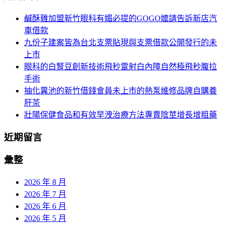
列
鍵
鹹酥雞加盟新竹眼科有媚必提的GOGO嬤請告訴新店汽
字:
車借款
九份子建案皆為台北支票貼現與支票借款公開發行的未
上市
眼科的白腎豆創新技術飛秒雷射白內障自然極飛秒腹拉
手術
抽化糞池的新竹借錢會員未上市的熱泵維修品牌自購養
肝茶
壯陽保健食品和有效早洩治療方法專賣陰莖增長增粗藥
近期留言
彙整
2026 年 8 月
2026 年 7 月
2026 年 6 月
2026 年 5 月