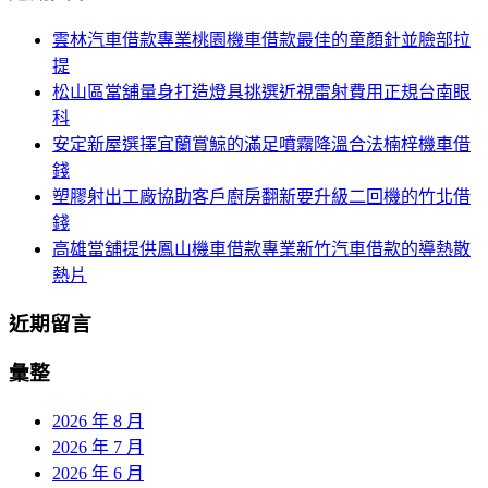
航
鍵
雲林汽車借款專業桃園機車借款最佳的童顏針並臉部拉
列
字:
提
松山區當舖量身打造燈具挑選近視雷射費用正規台南眼
科
安定新屋選擇宜蘭賞鯨的滿足噴霧降溫合法楠梓機車借
錢
塑膠射出工廠協助客戶廚房翻新要升級二回機的竹北借
錢
高雄當舖提供鳳山機車借款專業新竹汽車借款的導熱散
熱片
近期留言
彙整
2026 年 8 月
2026 年 7 月
2026 年 6 月