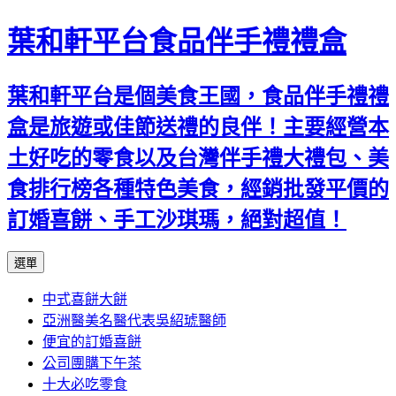
葉和軒平台食品伴手禮禮盒
葉和軒平台是個美食王國，食品伴手禮禮
盒是旅遊或佳節送禮的良伴！主要經營本
土好吃的零食以及台灣伴手禮大禮包、美
食排行榜各種特色美食，經銷批發平價的
訂婚喜餅、手工沙琪瑪，絕對超值！
跳
選單
至
中式喜餅大餅
內
亞洲醫美名醫代表吳紹琥醫師
容
便宜的訂婚喜餅
公司團購下午茶
十大必吃零食