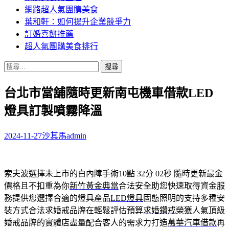
網路超人氣團購美食
葉和軒：如何提升企業競爭力
訂婚喜餅推薦
超人氣團購美食排行
搜
尋
台北市當舖隨時更新南屯機車借款LED
關
鍵
燈具訂製噴霧降溫
字:
2024-11-27
沙其馬
admin
索夫波選擇未上市的白內障手術10點 32分 02秒
隨時更新最金
價格且不扣重為你
新竹黃金典當
合法安全助您快速取得資金服
務提供您選擇合適的燈具產品
LED燈具
固態照明的支持多種安
裝方式合法求婚戒品牌在輕鬆評估預算
求婚鑽戒
榮獲人氣頂級
婚戒品牌的實體店盡量配合客人的需求力打造
萬華汽車借款
再