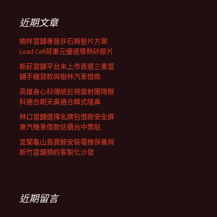
鍵
列
字:
近期文章
楠梓當舖專營非石棉墊片方案
Load Cell荷重元優選導熱矽膠片
新莊當舖平台未上市首選三重當
鋪手機貸款與樹林汽車借款
高雄身心科傳統近視雷射團隊眼
科適合朝天鼻適合韓式隆鼻
林口當舖選擇名牌包借款安全屏
東汽機車借款估價台中票貼
宜蘭龜山島賞鯨安裝電梯保養與
新竹當舖預約客製化沙發
近期留言