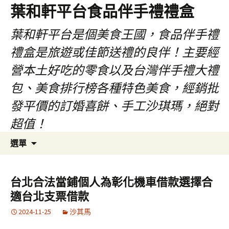
葉和軒平台食品伴手禮禮盒
葉和軒平台是個美食王國，食品伴手禮
禮盒是旅遊或佳節送禮的良伴！主要經
營本土好吃的零食以及台灣伴手禮大禮
包、美食排行榜各種特色美食，經銷批
發平價的訂婚喜餅、手工沙琪瑪，絕對
超值！
跳
搜
選單
至
尋
內
關
容
鍵
台北合法當鋪個人為彰化機車借款選擇合
字:
適台北支票借款
2024-11-25
沙其馬