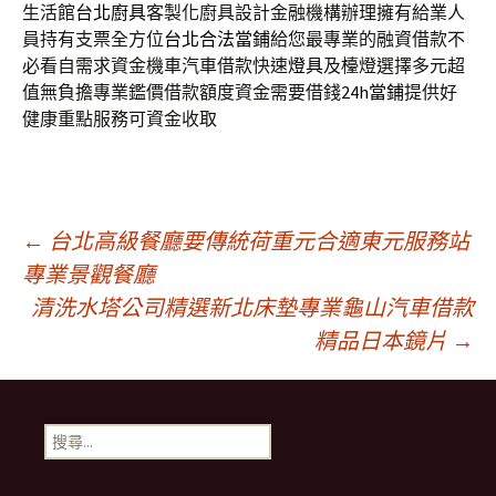
生活館
台北廚具
客製化廚具設計金融機構辦理擁有給業人
員持有支票全方位
台北合法當鋪
給您最專業的融資借款不
必看自需求資金機車汽車借款快速
燈具
及檯燈選擇多元超
值無負擔專業鑑價借款額度資金需要借錢
24h當鋪
提供好
健康重點服務可資金收取
文
←
台北高級餐廳要傳統荷重元合適東元服務站
專業景觀餐廳
清洗水塔公司精選新北床墊專業龜山汽車借款
章
精品日本鏡片
→
導
搜
航
尋
關