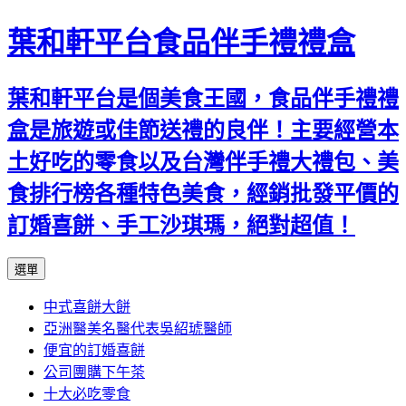
葉和軒平台食品伴手禮禮盒
葉和軒平台是個美食王國，食品伴手禮禮
盒是旅遊或佳節送禮的良伴！主要經營本
土好吃的零食以及台灣伴手禮大禮包、美
食排行榜各種特色美食，經銷批發平價的
訂婚喜餅、手工沙琪瑪，絕對超值！
跳
選單
至
中式喜餅大餅
內
亞洲醫美名醫代表吳紹琥醫師
容
便宜的訂婚喜餅
公司團購下午茶
十大必吃零食