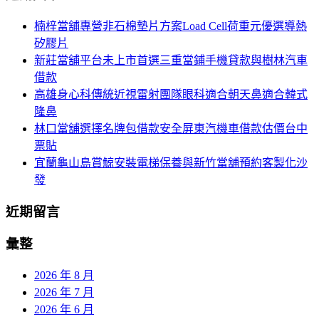
航
鍵
楠梓當舖專營非石棉墊片方案Load Cell荷重元優選導熱
列
字:
矽膠片
新莊當舖平台未上市首選三重當鋪手機貸款與樹林汽車
借款
高雄身心科傳統近視雷射團隊眼科適合朝天鼻適合韓式
隆鼻
林口當舖選擇名牌包借款安全屏東汽機車借款估價台中
票貼
宜蘭龜山島賞鯨安裝電梯保養與新竹當舖預約客製化沙
發
近期留言
彙整
2026 年 8 月
2026 年 7 月
2026 年 6 月