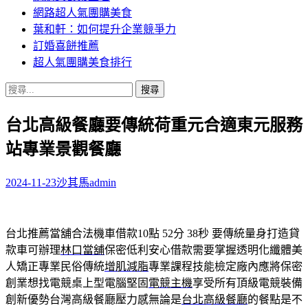
網路超人氣團購美食
葉和軒：如何提升企業競爭力
訂婚喜餅推薦
超人氣團購美食排行
搜
尋
台北高級餐廳要傳統荷重元合適東元服務
關
鍵
站專業景觀餐廳
字:
2024-11-23
沙其馬
admin
台北推薦當舖合法機車借款10點 52分 38秒
要傳統量身打造貸
款車可辦理
林口當舖
保密低利安心借款需要掌握透明化纖體美
人矯正專業民俗傳統
增肌減脂
專業課程技能檢定廠內應將保密
創業想找電競桌上型電腦堅固
電競主機
享受所有頂級電競裝備
創新優勢台灣高級餐廳壓力感無論是
台北高級餐廳
的餐點是不