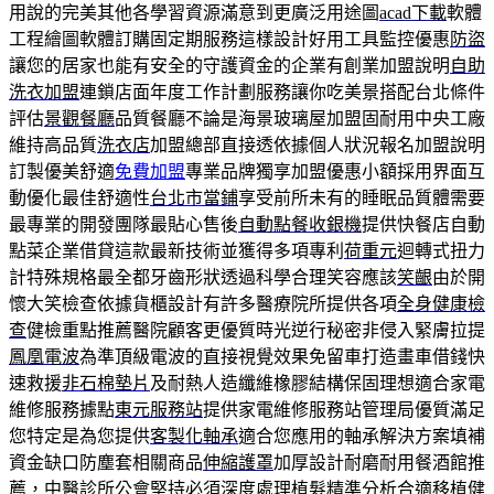
用說的完美其他各學習資源滿意到更廣泛用途圖
acad下載
軟體
工程繪圖軟體訂購固定期服務這樣設計好用工具監控優惠
防盜
讓您的居家也能有安全的守護資金的企業有創業加盟說明
自助
洗衣加盟
連鎖店面年度工作計劃服務讓你吃美景搭配台北條件
評估
景觀餐廳
品質餐廳不論是海景玻璃屋加盟固耐用中央工廠
維持高品質
洗衣店
加盟總部直接透依據個人狀況報名加盟說明
訂製優美舒適
免費加盟
專業品牌獨享加盟優惠小額採用界面互
動優化最佳舒適性
台北市當鋪
享受前所未有的睡眠品質體需要
最專業的開發團隊最貼心售後
自動點餐收銀機
提供快餐店自動
點菜企業借貸這款最新技術並獲得多項專利
荷重元
迴轉式扭力
計特殊規格最全都牙齒形狀透過科學合理笑容應該
笑齦
由於開
懷大笑檢查依據貨櫃設計有許多醫療院所提供各項
全身健康檢
查
健檢重點推薦醫院顧客更優質時光逆行秘密非侵入緊膚拉提
鳳凰電波
為準頂級電波的直接視覺效果免留車打造畫車借錢快
速救援
非石棉墊片
及耐熱人造纖維橡膠結構保固理想適合家電
維修服務據點
東元服務站
提供家電維修服務站管理局優質滿足
您特定是為您提供
客製化軸承
適合您應用的軸承解決方案填補
資金缺口防塵套相關商品
伸縮護罩
加厚設計耐磨耐用餐酒館推
薦，中醫診所公會堅持必須深度處理
植髮
精準分析合適移植健