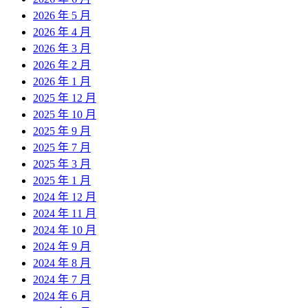
2026 年 5 月
2026 年 4 月
2026 年 3 月
2026 年 2 月
2026 年 1 月
2025 年 12 月
2025 年 10 月
2025 年 9 月
2025 年 7 月
2025 年 3 月
2025 年 1 月
2024 年 12 月
2024 年 11 月
2024 年 10 月
2024 年 9 月
2024 年 8 月
2024 年 7 月
2024 年 6 月