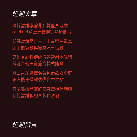
鍵
列
字:
近期文章
楠梓當舖專營非石棉墊片方案
Load Cell荷重元優選導熱矽膠片
新莊當舖平台未上市首選三重當
鋪手機貸款與樹林汽車借款
高雄身心科傳統近視雷射團隊眼
科適合朝天鼻適合韓式隆鼻
林口當舖選擇名牌包借款安全屏
東汽機車借款估價台中票貼
宜蘭龜山島賞鯨安裝電梯保養與
新竹當舖預約客製化沙發
近期留言