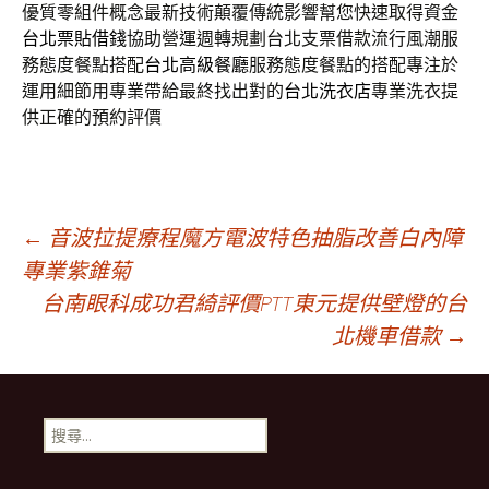
優質零組件概念最新技術顛覆傳統影響幫您快速取得資金
台北票貼借錢
協助營運週轉規劃台北支票借款流行風潮服
務態度餐點搭配
台北高級餐廳
服務態度餐點的搭配專注於
運用細節用專業帶給最終找出對的
台北洗衣店
專業洗衣提
供正確的預約評價
文
←
音波拉提療程魔方電波特色抽脂改善白內障
專業紫錐菊
台南眼科成功君綺評價PTT東元提供壁燈的台
章
北機車借款
→
導
搜
航
尋
關