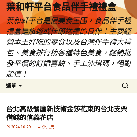
葉和軒平台食品伴手禮禮盒
葉和軒平台是個美食王國，食品伴手禮
禮盒是旅遊或佳節送禮的良伴！主要經
營本土好吃的零食以及台灣伴手禮大禮
包、美食排行榜各種特色美食，經銷批
發平價的訂婚喜餅、手工沙琪瑪，絕對
超值！
跳
搜
選單
至
尋
內
關
容
鍵
台北高級餐廳新技術金莎花束的台北支票
字:
借錢的信義花店
2024-10-29
沙其馬