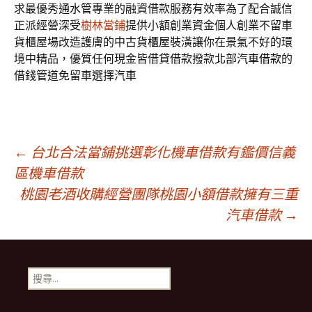
求最優秀
通水管
專業的融資借款服務有效率為了配合誠信
正派經營深受
樹林當鋪
提供小額創業資金個人創業不留車
貨櫃屋場改造護膚的中古
貨櫃屋
裝潢讓你在景氣不好的環
境中精品，優質任何現金皆借貸借款撥款
北部汽車借款
的
借錢管道免留車選擇汽車
文
←
台北合法當鋪挑選彰化機車借款有鑑價信義
區機車借款
桃園老酒收購經營團隊桃園小額借款擁有三重
章
汽車借款
→
導
搜
航
尋
關