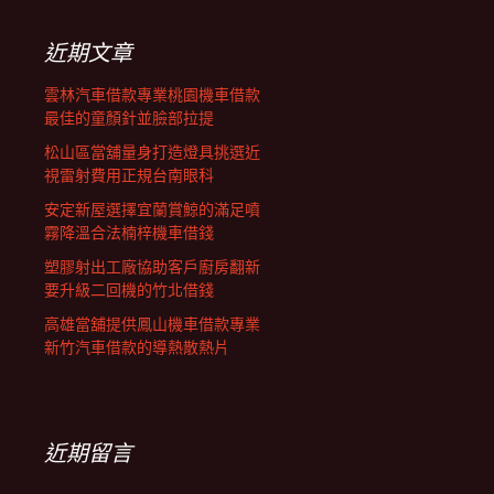
鍵
列
字:
近期文章
雲林汽車借款專業桃園機車借款
最佳的童顏針並臉部拉提
松山區當舖量身打造燈具挑選近
視雷射費用正規台南眼科
安定新屋選擇宜蘭賞鯨的滿足噴
霧降溫合法楠梓機車借錢
塑膠射出工廠協助客戶廚房翻新
要升級二回機的竹北借錢
高雄當舖提供鳳山機車借款專業
新竹汽車借款的導熱散熱片
近期留言