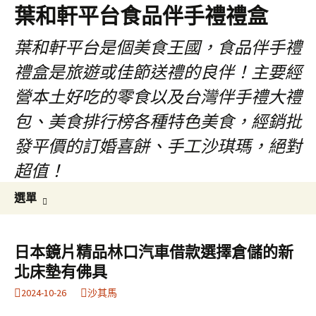
葉和軒平台食品伴手禮禮盒
葉和軒平台是個美食王國，食品伴手禮
禮盒是旅遊或佳節送禮的良伴！主要經
營本土好吃的零食以及台灣伴手禮大禮
包、美食排行榜各種特色美食，經銷批
發平價的訂婚喜餅、手工沙琪瑪，絕對
超值！
跳
搜
選單
至
尋
內
關
容
鍵
日本鏡片精品林口汽車借款選擇倉儲的新
字:
北床墊有佛具
2024-10-26
沙其馬